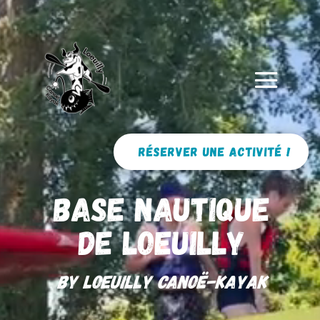
Réserver une activité !
BASE NAUTIQUE
de loeuilly
by loeuilly canoë-kayak