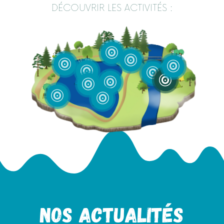
DÉCOUVRIR LES ACTIVITÉS :











Nos actualités