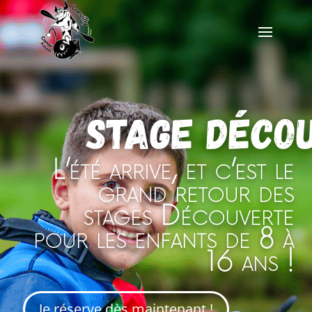
stage déco
L’été arrive, et c’est le
grand retour des
stages Découverte
pour les enfants de 8 à
16 ans !
Je réserve dès maintenant !