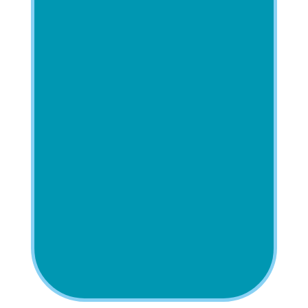
d’eau sur deux sites de pratique.
Le plan d'eau avec nos
animations avec un animateur
sportif diplomê qui vous
propose des séances sur-
mesure. Il est également possible
de naviguer en Kayak avec un
animateur sportif sur la Descente
de la Selle. Avec 3,5 km de glisse
sur la Selle, plongez dans un
décor mêlant faune, flore et
patrimoine local pour une balade
aussi sportive qu’inoubliable.