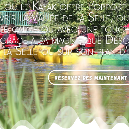
ou le Kayak offre l’opport
rir la Vallée de la Selle, q
 le calme ou avec une touc
, grâce à sa magnifique Des
 la Selle ou sur son plan d’
Réservez dès maintenant 