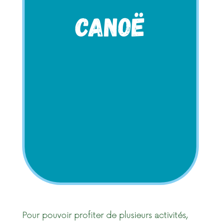
e plan d'eau
sites de pratique : L
CANOË
avec nos animations avec un
animateur sportif diplomê qui
vous propose des séances sur-
mesure. Il est également possible
de naviguer en Canoë avec un
animateur sportif sur la Descente
la Selle. Avec 3,5 km de glisse sur
la Selle, plongez dans un décor
mêlant faune, flore et patrimoine
local pour une balade aussi
sportive qu’inoubliable.
Pour pouvoir profiter de plusieurs activités,