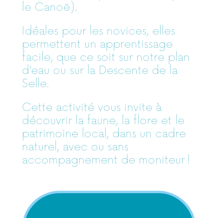
le Canoë).
Idéales pour les novices, elles
permettent un apprentissage
facile, que ce soit sur notre plan
d’eau ou sur la Descente de la
Selle.
Cette activité vous invite à
découvrir la faune, la flore et le
patrimoine local, dans un cadre
naturel, avec ou sans
accompagnement de moniteur !