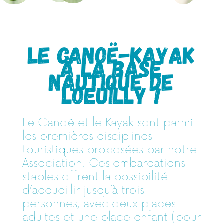
Le canOë-kayak
à la Base
Nautique de
Loeuilly !
Le Canoë et le Kayak sont parmi
les premières disciplines
touristiques proposées par notre
Association. Ces embarcations
stables offrent la possibilité
d’accueillir jusqu’à trois
personnes, avec deux places
adultes et une place enfant (pour