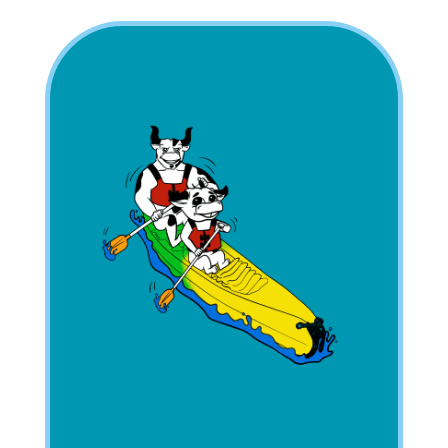
LE CANOË, POUR DEUX
OU TROIS PERSONNES !
Le Canoë, conçu pour 2 à 3
personnes (avec un maximum de
2 places adultes et 1 place
enfant), est une embarcation
stable et conviviale, parfaite pour
une activité de groupe !
Vous pouvez naviguer sur deux